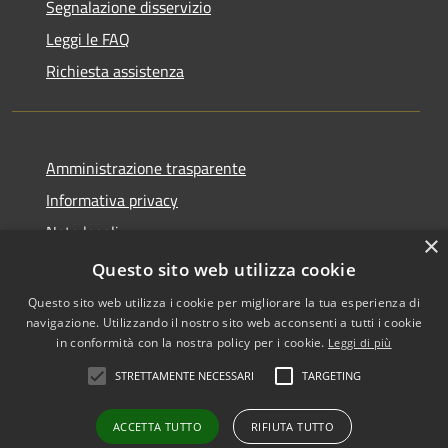
Segnalazione disservizio
Leggi le FAQ
Richiesta assistenza
Amministrazione trasparente
Informativa privacy
Note legali
×
Dichiarazione di accessibilità
Questo sito web utilizza cookie
Questo sito web utilizza i cookie per migliorare la tua esperienza di
navigazione. Utilizzando il nostro sito web acconsenti a tutti i cookie
in conformità con la nostra policy per i cookie.
Leggi di più
RSS
Copyright © 2026 • Comune di
STRETTAMENTE NECESSARI
TARGETING
Accessibilità
Zafferana Etnea • Powered by
Privacy
Municipium
Accesso
•
ACCETTA TUTTO
RIFIUTA TUTTO
Cookie
redazione