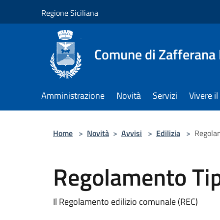
Salta al contenuto principale
Regione Siciliana
Comune di Zafferana
Amministrazione
Novità
Servizi
Vivere 
Home
>
Novità
>
Avvisi
>
Edilizia
>
Regolam
Regolamento Tipo
Il Regolamento edilizio comunale (REC)