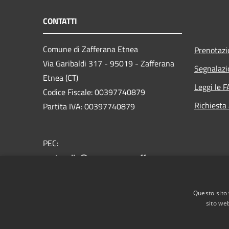
CONTATTI
Comune di Zafferana Etnea
Prenotaz
Via Garibaldi 317 - 95019 - Zafferana
Segnalazi
Etnea (CT)
Leggi le 
Codice Fiscale: 00397740879
Richiesta
Partita IVA: 00397740879
PEC:
protocollo@pec.comune.zafferana-
etnea.ct.it
Centralino Unico: +39 095.7081975
Questo sito 
sito web