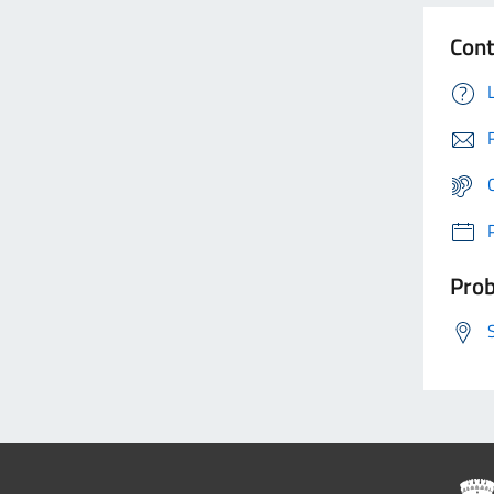
Cont
Prob