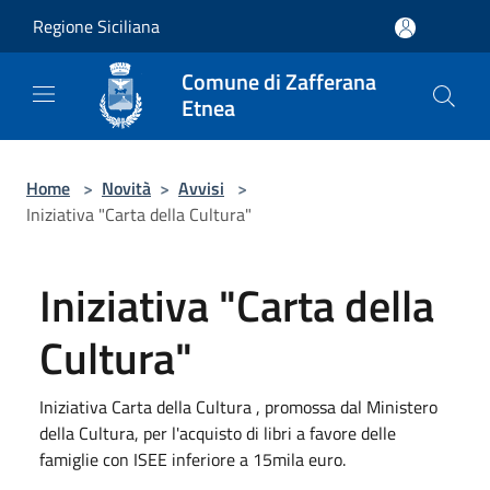
Salta al contenuto principale
Regione Siciliana
Comune di Zafferana
Etnea
Home
>
Novità
>
Avvisi
>
Iniziativa "Carta della Cultura"
Iniziativa "Carta della
Cultura"
Iniziativa Carta della Cultura , promossa dal Ministero
della Cultura, per l'acquisto di libri a favore delle
famiglie con ISEE inferiore a 15mila euro.