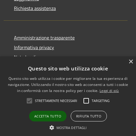
Richiesta assistenza
Amministrazione trasparente
Informativa privacy
Note legali
×
Dichiarazione di accessibilità
Questo sito web utilizza cookie
Questo sito web utilizza i cookie per migliorare la tua esperienza di
navigazione. Utilizzando il nostro sito web acconsenti a tutti i cookie
in conformità con la nostra policy per i cookie.
Leggi di più
RSS
Copyright © 2026 • Comune di
STRETTAMENTE NECESSARI
TARGETING
Accessibilità
Zafferana Etnea • Powered by
Privacy
Municipium
Accesso
•
ACCETTA TUTTO
RIFIUTA TUTTO
Cookie
redazione
Mappa del sito
MOSTRA DETTAGLI