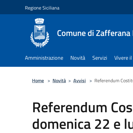
Salta al contenuto principale
Regione Siciliana
Comune di Zafferana
Amministrazione
Novità
Servizi
Vivere 
Home
>
Novità
>
Avvisi
>
Referendum Costit
Referendum Cost
domenica 22 e l