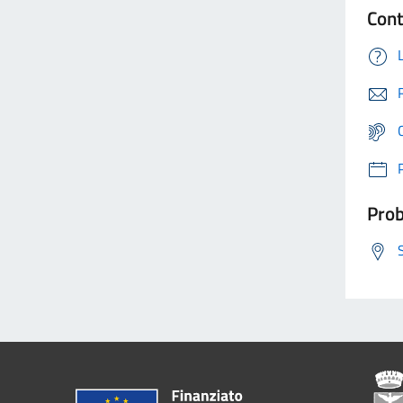
Cont
Prob