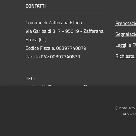
CONTATTI
Comune di Zafferana Etnea
Prenotaz
Via Garibaldi 317 - 95019 - Zafferana
Segnalazi
Etnea (CT)
Leggi le 
Codice Fiscale: 00397740879
Richiesta
Partita IVA: 00397740879
PEC:
protocollo@pec.comune.zafferana-
etnea.ct.it
Centralino Unico: +39 095.7081975
Questo sito 
sito web