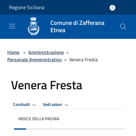
Salta al contenuto principale
Regione Siciliana
Comune di Zafferana
Etnea
Home
>
Amministrazione
>
Personale Amministrativo
>
Venera Fresta
Venera Fresta
Condividi
Vedi azioni
INDICE DELLA PAGINA