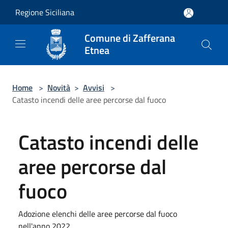
Salta al contenuto principale
Regione Siciliana
Comune di Zafferana
Etnea
Home
>
Novità
>
Avvisi
>
Catasto incendi delle aree percorse dal fuoco
Catasto incendi delle
aree percorse dal
fuoco
Adozione elenchi delle aree percorse dal fuoco
nell'anno 2022.