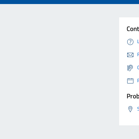
Cont
Prob